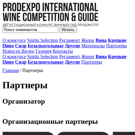
О конкурсе
Spirits Selection
Регламент
Жюри
Вина
Крепкие
Пиво
Сидр
Безалкогольные
Другие
Материалы
Партнеры
Новости
Видео
Галерея
Контакты
О конкурсе
Spirits Selection
Регламент
Жюри
Вина
Крепкие
Пиво
Сидр
Безалкогольные
Другие
Партнеры
Главная
/ Партнеры
Партнеры
Организатор
Организационные партнеры