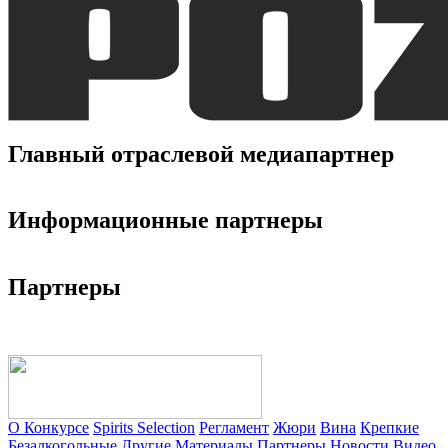
Главный отраслевой медиапартнер
Информационные партнеры
Партнеры
О Конкурсе
Spirits Selection
Регламент
Жюри
Вина
Крепкие
Безалкогольные
Другие
Материалы
Партнеры
Новости
Видео